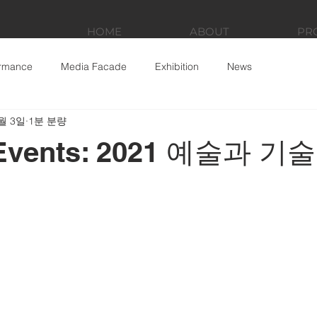
HOME
ABOUT
PR
ormance
Media Facade
Exhibition
News
8월 3일
1분 분량
 Events: 2021 예술과 기