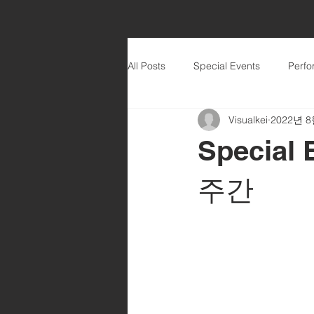
All Posts
Special Events
Perf
Visualkei
2022년 
Special
주간