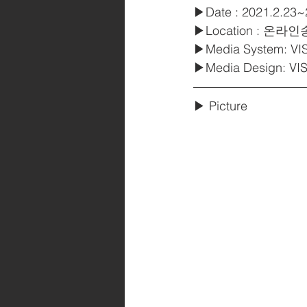
▶Date : 2021.2.23~
▶Location : 온라인송출
▶Media System: V
▶Media Design: V
▶ Picture