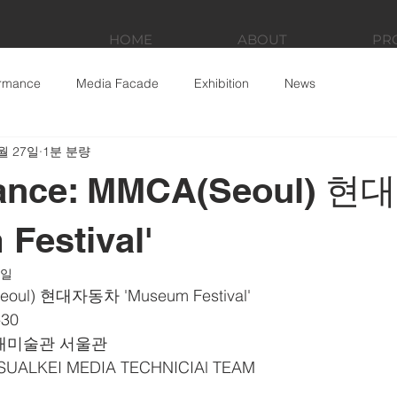
HOME
ABOUT
PR
ormance
Media Facade
Exhibition
News
월 27일
1분 분량
mance: MMCA(Seoul) 
Festival'
8일
Seoul) 현대자동차 'Museum Festival'
0    
립현대미술관 서울관
VISUALKEI MEDIA TECHNICIAl TEAM