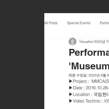
All Posts
Special Events
Perf
Visualkei
2022년 7
Perfor
'Museum 
최종 수정일:
2022년 8월 
▶Project :  MMCA(
▶Date : 2016.10.26-3
▶Location : 국
▶Video Technic : 