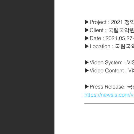
▶Project : 20
▶Client : 국립국악원 N
▶Date : 2021.05.27
▶Location : 국
▶Video System : V
▶Video Content : 
▶Press Releas
https://newsis.co