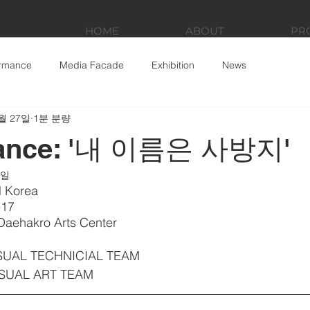
HOME
ABOUT
PR
ormance
Media Facade
Exhibition
News
월 27일
1분 분량
mance: '내 이름은 사방지'
8일
l Korea
-17
Daehakro Arts Center
ISUAL TECHNICIAL TEAM
VISUAL ART TEAM