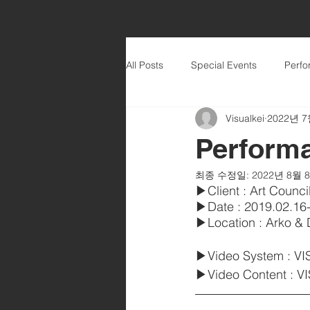
All Posts
Special Events
Perf
Visualkei
2022년 7
Perfor
최종 수정일:
2022년 8월 
▶Client : Art Counci
▶Date : 2019.02.16
▶Location : Arko & 
▶Video System : V
▶Video Content : 